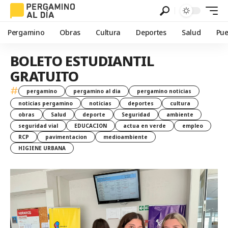
Pergamino
Obras
Cultura
Deportes
Salud
Pue
BOLETO ESTUDIANTIL
GRATUITO
#
pergamino
pergamino al dia
pergamino noticias
noticias pergamino
noticias
deportes
cultura
obras
Salud
deporte
Seguridad
ambiente
seguridad vial
EDUCACION
actua en verde
empleo
RCP
pavimentacion
medioambiente
HIGIENE URBANA