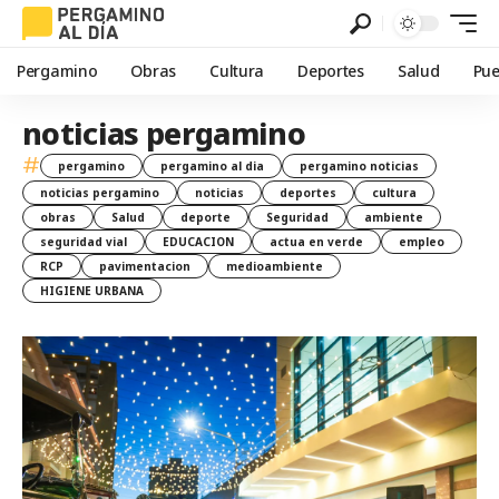
Pergamino
Obras
Cultura
Deportes
Salud
Pue
noticias pergamino
#
pergamino
pergamino al dia
pergamino noticias
noticias pergamino
noticias
deportes
cultura
obras
Salud
deporte
Seguridad
ambiente
seguridad vial
EDUCACION
actua en verde
empleo
RCP
pavimentacion
medioambiente
HIGIENE URBANA