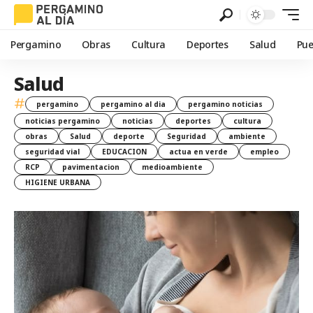
Pergamino
Obras
Cultura
Deportes
Salud
Pue
Salud
#
pergamino
pergamino al dia
pergamino noticias
noticias pergamino
noticias
deportes
cultura
obras
Salud
deporte
Seguridad
ambiente
seguridad vial
EDUCACION
actua en verde
empleo
RCP
pavimentacion
medioambiente
HIGIENE URBANA