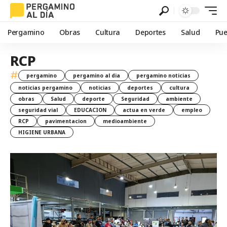
Pergamino
Obras
Cultura
Deportes
Salud
Pue
RCP
#
pergamino
pergamino al dia
pergamino noticias
noticias pergamino
noticias
deportes
cultura
obras
Salud
deporte
Seguridad
ambiente
seguridad vial
EDUCACION
actua en verde
empleo
RCP
pavimentacion
medioambiente
HIGIENE URBANA