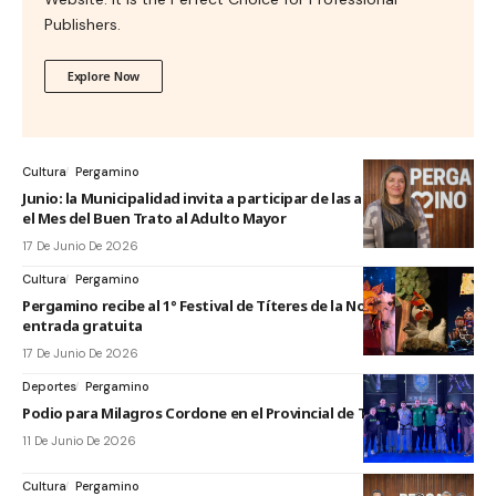
Publishers.
Explore Now
Cultura
Pergamino
Junio: la Municipalidad invita a participar de las actividades por
el Mes del Buen Trato al Adulto Mayor
17 De Junio De 2026
Cultura
Pergamino
Pergamino recibe al 1° Festival de Títeres de la Norpampa con
entrada gratuita
17 De Junio De 2026
Deportes
Pergamino
Podio para Milagros Cordone en el Provincial de Taekwon-Do
11 De Junio De 2026
Cultura
Pergamino