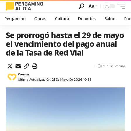
Aa
Pergamino
Obras
Cultura
Deportes
Salud
Pue
Se prorrogó hasta el 29 de mayo
el vencimiento del pago anual
de la Tasa de Red Vial
1 Min De Lectura
Prensa
Última Actualización: 21 De Mayo De 2026 10:38