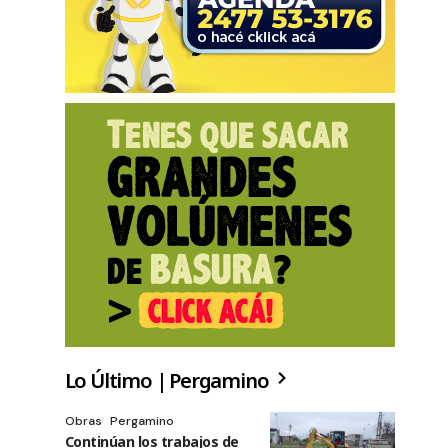
Lo Último | Pergamino
Obras
Pergamino
Continúan los trabajos de