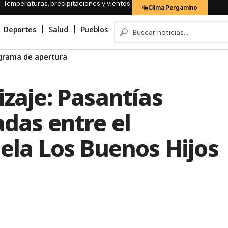
Temperaturas, precipitaciones y vientos:
Clima Pergamino
Deportes
Salud
Pueblos
ograma de apertura
izaje: Pasantías
adas entre el
uela Los Buenos Hijos