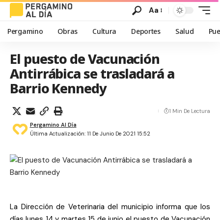
Aa
Pergamino
Obras
Cultura
Deportes
Salud
Pue
El puesto de Vacunación
Antirrábica se trasladará a
Barrio Kennedy
1 Min De Lectura
Pergamino Al Día
Última Actualización: 11 De Junio De 2021 15:52
La Dirección de Veterinaria del municipio informa que los
días lunes 14 y martes 15 de junio el puesto de Vacunación