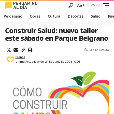
Aa
Pergamino
Obras
Cultura
Deportes
Salud
Pue
Construir Salud: nuevo taller
este sábado en Parque Belgrano
2 Min De Lectura
Prensa
Última Actualización: 24 De Junio De 2026 10:08