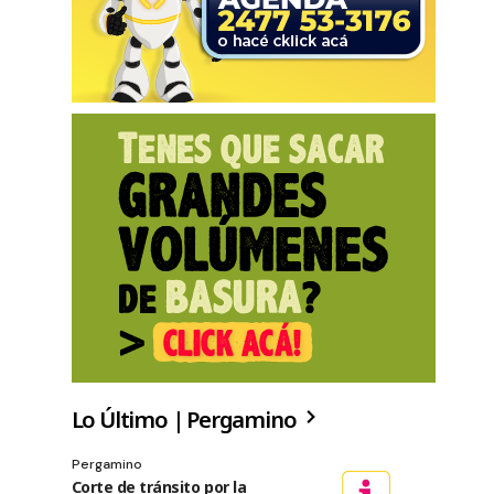
Lo Último | Pergamino
Pergamino
Corte de tránsito por la