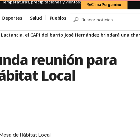
Temperaturas, precipitaciones y vientos:
Clima Pergamino
Deportes
Salud
Pueblos
as y la proyección del documental de Divididos
gunda reunión para
ábitat Local