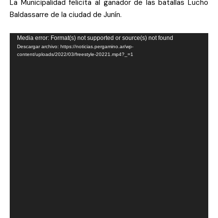
La Municipalidad felicita al ganador de las batallas Lucho
Baldassarre de la ciudad de Junín.
Reproductor
Media error: Format(s) not supported or source(s) not found
Descargar archivo: https://noticias.pergamino.ar/wp-
de
content/uploads/2022/03/freestyle-20221.mp4?_=1
vídeo