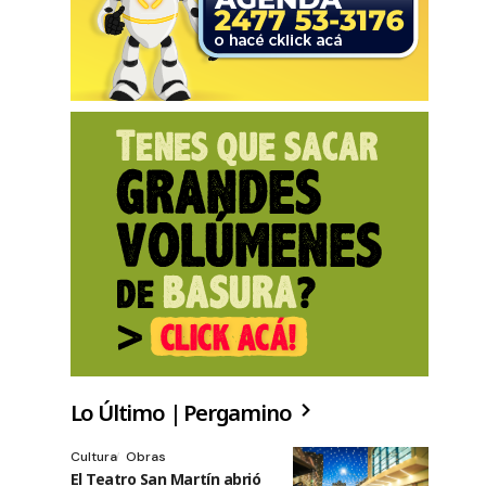
Lo Último | Pergamino
Cultura
Obras
El Teatro San Martín abrió