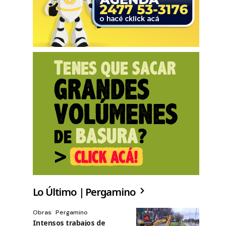
Lo Último | Pergamino
Obras
Pergamino
Intensos trabajos de