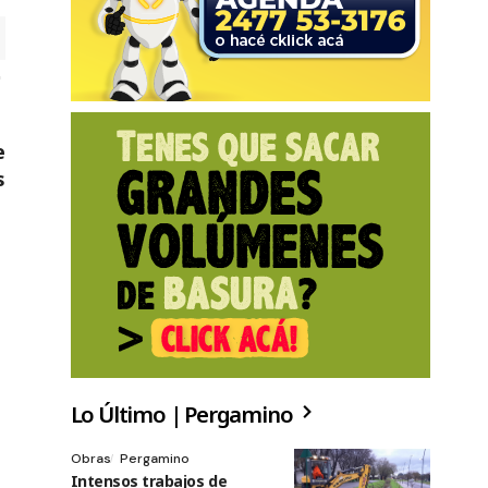
e
s
Lo Último | Pergamino
Obras
Pergamino
Intensos trabajos de