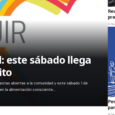
Reu
pre
11 D
: este sábado llega
ito
estas abiertas a la comunidad y este sábado 1 de
 en la alimentación consciente…
Per
par
9 De