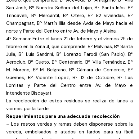
Zona 3, que comprende: Bº Acevedo, Bº Ameghino, Bº Villa
San José, Bº Nuestra Señora del Lujan, Bº Santa Inés, Bº
Trincavelli, Bº Mercantil, Bº Otero, Bº 82 viviendas, Bº
Champagnat, Bº Martín Illia desde Avda de Mayo hacia el
norte y Parte del Centro entre Av. de Mayo y Alsina.
4º Semana: Entre el lunes 21 de febrero y el viernes 25 de
febrero en la Zona 4, que comprende: Bº Malvinas, Bº Santa
Julia, Bº Luis Sandrini, Bº Lorenzo Parodi (San Pablo), B°
Aeroclub, Bº Cueto, Bº Centenario, Bº Villa Fernández, Bº
M. Moreno, Bº M. Belgrano, Bº Cámara de Comercio, Bº
Güemes, Bº Vicente López, Bº 12 de Octubre, Bº Las
Lomitas y Parte del Centro entre Av. de Mayo e
Intendente Biscayart.
La recolección de estos residuos se realiza de lunes a
viernes, por la tarde.
Requerimientos para una adecuada recolección
– Los restos verdes y ramas deben disponerse sobre la
vereda, embolsados o atados en fardos para su fácil