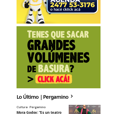
Lo Último | Pergamino
Cultura
Pergamino
Mora Godoy: “Es un teatro