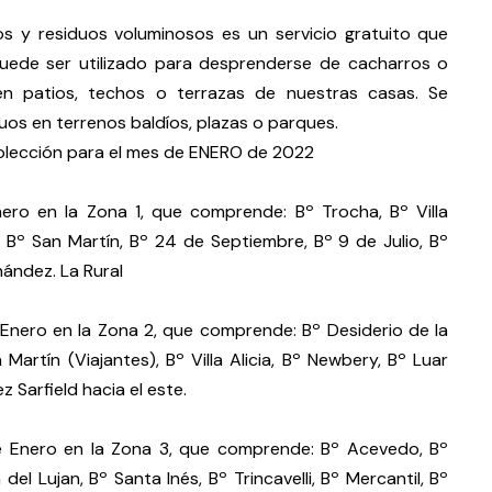
os y residuos voluminosos es un servicio gratuito que
puede ser utilizado para desprenderse de cacharros o
n patios, techos o terrazas de nuestras casas. Se
uos en terrenos baldíos, plazas o parques.
colección para el mes de ENERO de 2022
nero en la Zona 1, que comprende: Bº Trocha, Bº Villa
Bº San Martín, Bº 24 de Septiembre, Bº 9 de Julio, Bº
ández. La Rural
e Enero en la Zona 2, que comprende: Bº Desiderio de la
Martín (Viajantes), Bº Villa Alicia, Bº Newbery, Bº Luar
 Sarfield hacia el este.
 de Enero en la Zona 3, que comprende: Bº Acevedo, Bº
el Lujan, Bº Santa Inés, Bº Trincavelli, Bº Mercantil, Bº