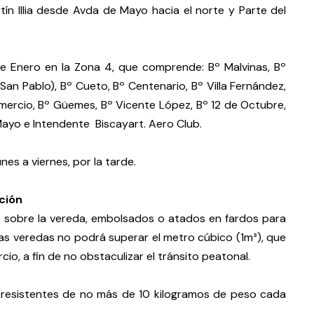
ín Illia desde Avda de Mayo hacia el norte y Parte del
de Enero en la Zona 4, que comprende: Bº Malvinas, Bº
(San Pablo), Bº Cueto, Bº Centenario, Bº Villa Fernández,
mercio, Bº Güemes, Bº Vicente López, Bº 12 de Octubre,
Mayo e Intendente Biscayart. Aero Club.
nes a viernes, por la tarde.
ción
 sobre la vereda, embolsados o atados en fardos para
 las veredas no podrá superar el metro cúbico (1m³), que
o, a fin de no obstaculizar el tránsito peatonal.
resistentes de no más de 10 kilogramos de peso cada