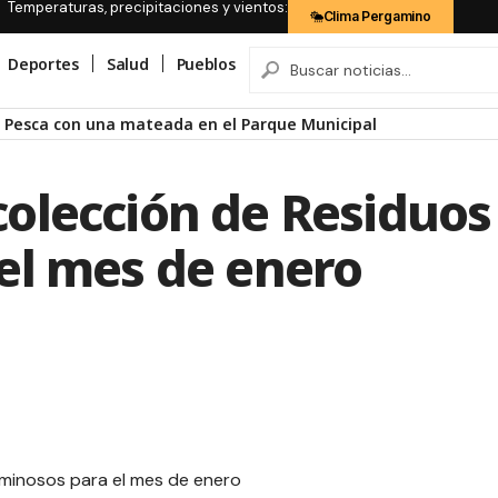
Temperaturas, precipitaciones y vientos:
Clima Pergamino
Deportes
Salud
Pueblos
echa de la etapa de Pergamino
olección de Residuos
el mes de enero