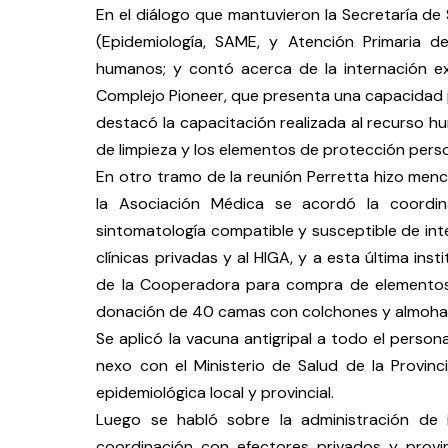
En el diálogo que mantuvieron la Secretaría de 
(Epidemiología, SAME, y Atención Primaria d
humanos; y contó acerca de la internación ext
Complejo Pioneer, que presenta una capacidad 
destacó la capacitación realizada al recurso 
de limpieza y los elementos de protección perso
En otro tramo de la reunión Perretta hizo menci
la Asociación Médica se acordó la coordin
sintomatología compatible y susceptible de inte
clínicas privadas y al HIGA, y a esta última ins
de la Cooperadora para compra de elementos 
donación de 40 camas con colchones y almohada
Se aplicó la vacuna antigripal a todo el persona
nexo con el Ministerio de Salud de la Provinc
epidemiológica local y provincial.
Luego se habló sobre la administración de 
coordinación con efectores privados y provi