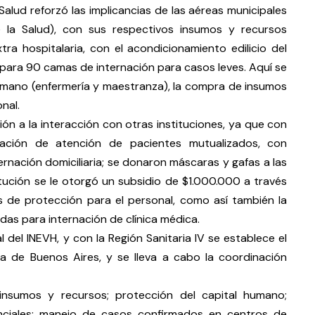
Salud reforzó las implicancias de las aéreas municipales
e la Salud), con sus respectivos insumos y recursos
ra hospitalaria, con el acondicionamiento edilicio del
para 90 camas de internación para casos leves. Aquí se
humano (enfermería y maestranza), la compra de insumos
nal.
ón a la interacción con otras instituciones, ya que con
ación de atención de pacientes mutualizados, con
rnación domiciliaria; se donaron máscaras y gafas a las
titución se le otorgó un subsidio de $1.000.000 a través
de protección para el personal, como así también la
s para internación de clínica médica.
l del INEVH, y con la Región Sanitaria IV se establece el
ia de Buenos Aires, y se lleva a cabo la coordinación
insumos y recursos; protección del capital humano;
nciales; manejo de casos confirmados en centros de