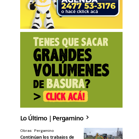
Lo Último | Pergamino
Obras
Pergamino
Continúan los trabajos de