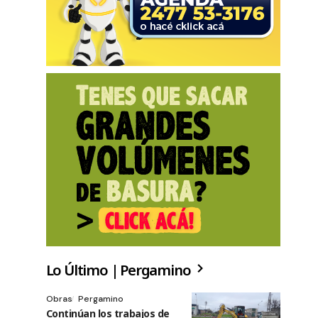
Lo Último | Pergamino
Obras
Pergamino
Continúan los trabajos de