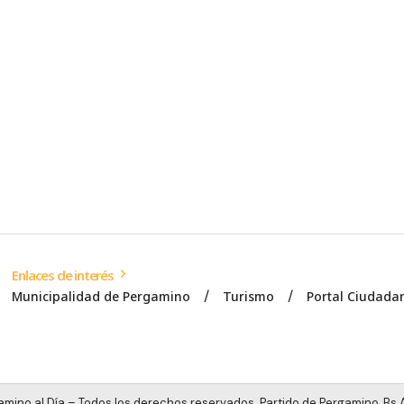
Enlaces de interés
Municipalidad de Pergamino
Turismo
Portal Ciudada
mino al Día – Todos los derechos reservados. Partido de Pergamino, Bs A