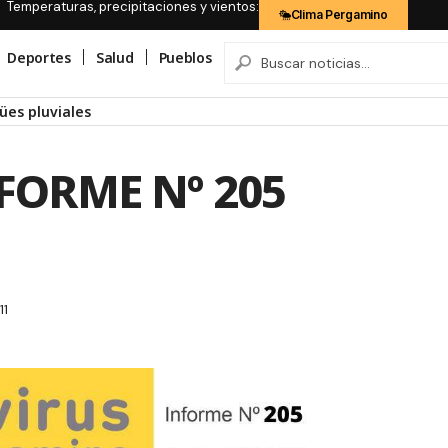
Temperaturas, precipitaciones y vientos:
Clima Pergamino
Deportes
Salud
Pueblos
ües pluviales
FORME Nº 205
11