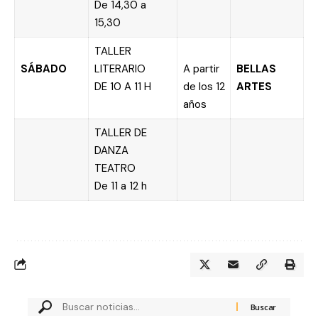
De 14,30 a
15,30
TALLER
SÁBADO
LITERARIO
A partir
BELLAS
DE 10 A 11 H
de los 12
ARTES
años
TALLER DE
DANZA
TEATRO
De 11 a 12 h