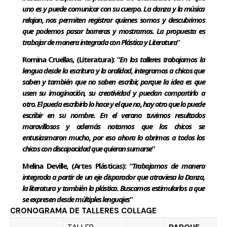
uno es y puede comunicar con su cuerpo. La danza y la música
relajan, nos permiten registrar quienes somos y descubrimos
que podemos pasar barreras y mostrarnos. La propuesta es
trabajar de manera integrada con Plástica y Literatura
”
Romina Cruellas, (Literatura): “
En los talleres trabajamos la
lengua desde la escritura y la oralidad, integramos a chicos que
saben y también que no saben escribir, porque la idea es que
usen su imaginación, su creatividad y puedan compartirlo a
otro. El pueda escribirlo lo hace y el que no, hay otro que lo puede
escribir en su nombre. En el verano tuvimos resultados
maravillosos y además notamos que los chicos se
entusiasmaron mucho, por eso ahora lo abrimos a todos los
chicos con discapacidad que quieran sumarse
”
Melina Deville, (Artes Plásticas): “
Trabajamos de manera
integrada a partir de un eje disparador que atraviesa la Danza,
la literatura y también la plástica. Buscamos estimularlos a que
se expresen desde múltiples lenguajes
”
CRONOGRAMA DE TALLERES COLLAGE